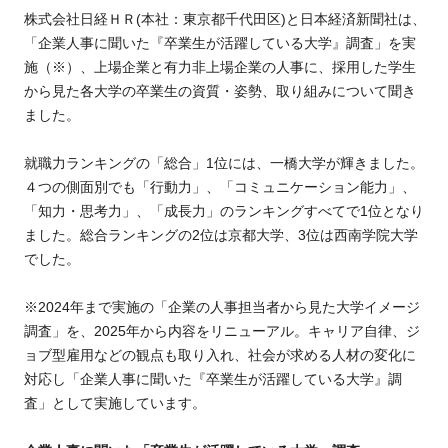
株式会社日経ＨＲ(本社：東京都千代田区)と日本経済新聞社は、
「企業人事に聞いた『卒業生が活躍している大学』調査」を実
施（※）、上場企業と有力非上場企業の人事に、採用した学生
から見た各大学の卒業生の資質・姿勢、取り組みについて聞き
ました。
就職力ランキングの「総合」1位には、一橋大学が輝きました。
４つの側面別でも「行動力」、「コミュニケーション能力」、
「知力・思考力」、「成長力」のランキングすべてで1位となり
ました。総合ランキングの2位は京都大学、3位は西南学院大学
でした。
※2024年まで実施の「企業の人事担当者から見た大学イメージ
調査」を、2025年から内容をリニューアル。キャリア自律、ジ
ョブ型雇用などの観点も取り入れ、社会が求める人材の変化に
対応し「企業人事に聞いた『卒業生が活躍している大学』調
査」として実施しています。