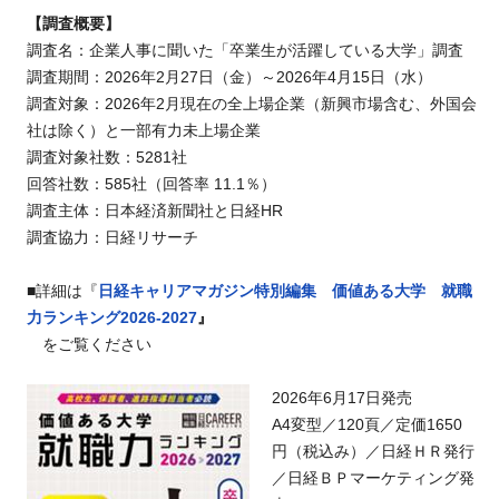
【調査概要】
調査名：企業人事に聞いた「卒業生が活躍している大学」調査
調査期間：2026年2月27日（金）～2026年4月15日（水）
調査対象：2026年2月現在の全上場企業（新興市場含む、外国会
社は除く）と一部有力未上場企業
調査対象社数：5281社
回答社数：585社（回答率 11.1％）
調査主体：日本経済新聞社と日経HR
調査協力：日経リサーチ
■詳細は『
日経キャリアマガジン特別編集 価値ある大学 就職
力ランキング2026-2027
』
をご覧ください
2026年6月17日発売
A4変型／120頁／定価1650
円（税込み）／日経ＨＲ発行
／日経ＢＰマーケティング発